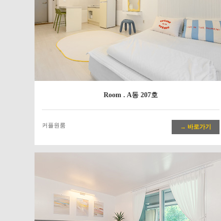
Room . A동 207호
커플원룸
→ 바로가기