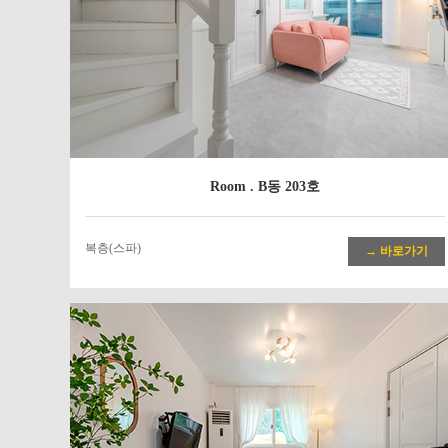
Room . B동 203호
복층(스파)
→ 바로가기