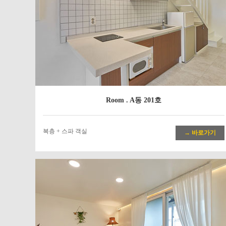
Room . A동 201호
복층 + 스파 객실
→ 바로가기