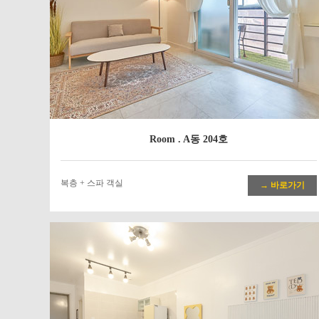
Room . A동 204호
복층 + 스파 객실
→ 바로가기