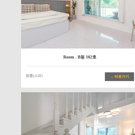
Room . B동 102호
원룸(스파)
→ 바로가기