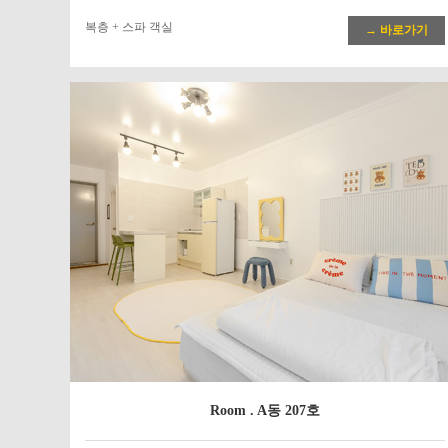
복층 + 스파 객실
→ 바로가기
Room . A동 207호