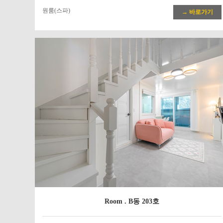
원룸(스파)
→ 바로가기
Room . B동 203호