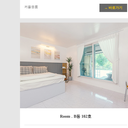
커플원룸
→ 바로가기
Room . B동 102호