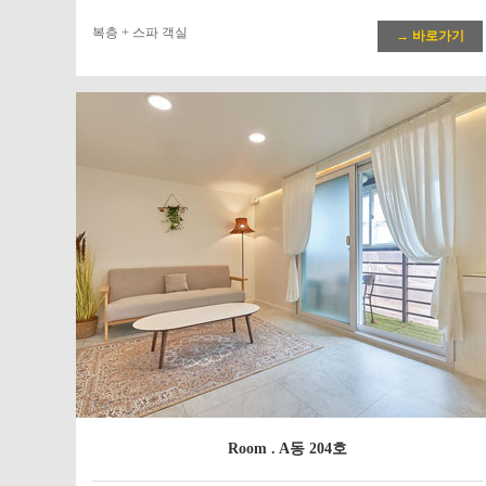
복층 + 스파 객실
→ 바로가기
Room . A동 204호