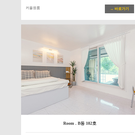
커플원룸
→ 바로가기
Room . B동 102호