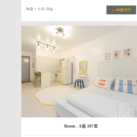
복층 + 스파 객실
→ 바로가기
Room . A동 207호