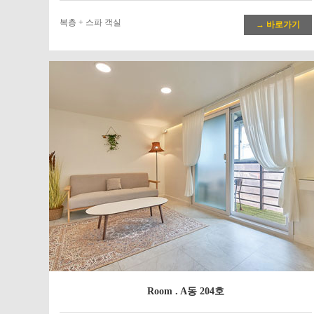
복층 + 스파 객실
→ 바로가기
Room . A동 204호