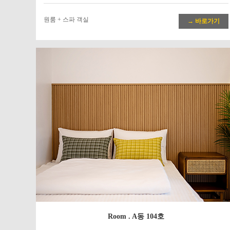
원룸 + 스파 객실
→ 바로가기
Room . A동 104호