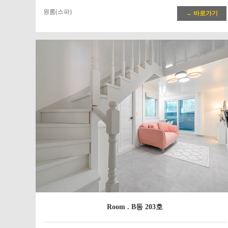
원룸(스파)
→ 바로가기
Room . B동 203호